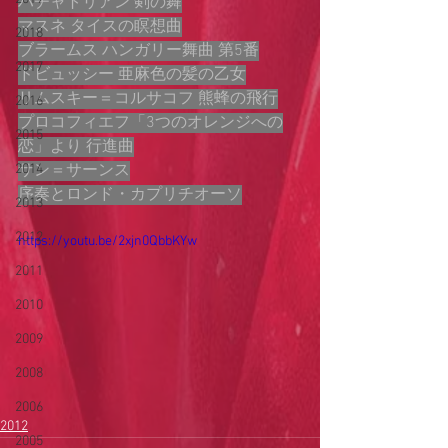
ハチャトリアン 剣の舞
マスネ タイスの瞑想曲
2018
ブラームス ハンガリー舞曲 第5番
2017
ドビュッシー 亜麻色の髪の乙女
リムスキー＝コルサコフ 熊蜂の飛行
2016
プロコフィエフ「3つのオレンジへの
2015
恋」より 行進曲
2014
サン＝サーンス
序奏とロンド・カプリチオーソ
2013
2012
https://youtu.be/2xjn0QbbKYw
2011
2010
2009
2008
2006
2012
2005