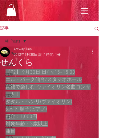
記事
All Posts
Artway Duo
All Posts
2012年9月30日
読了時間: 1分
せんくら
2026
【72】 9月30日(日)14:15~15:00
2025
エル・パーク仙台/スタジオホール
2024
家族で楽しむ ヴァイオリン名曲コンサ
ート！
2023
タタル・ヘンリ(ヴァイオリン)
2022
&木下 順子(ピアノ)
料金：1,000円
2021
対象年齢：3歳以上
2020
曲目
2019