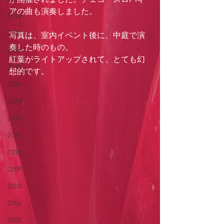
が開催されました。チェコ・スロバキ
アの曲も演奏しました。
2018
2017
写真は、室内イベント後に、中庭で演
奏した時のもの。
2016
紅葉がライトアップされて、とても幻
2015
想的です。
2014
2013
2012
2011
2010
2009
2008
2006
2005