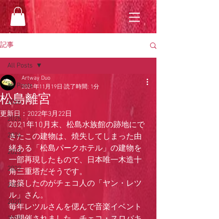
記事
All Posts
Artway Duo
All Posts
2021年11月19日
読了時間: 1分
松島離宮
2026
更新日：
2022年3月22日
2025
2021年10月末、松島水族館の跡地にで
2024
きたこの建物は、焼失してしまった由
緒ある「松島パークホテル」の建物を
2023
一部再現したもので、日本唯一木造十
2022
角三重塔だそうです。
建築したのがチェコ人の「ヤン・レツ
2021
ル」さん。
2020
毎年レツルさんを偲んで音楽イベント
2019