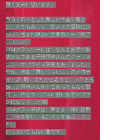
難く光栄に思います。
2018
明るく広々とした新しい本堂の響き
2017
は、とても美しく、皆さまの愛情にた
2016
っぷり包まれ温かい雰囲気の中で終了
しました。
2015
プログラムの中には、なんとお寺のお
2014
坊さんである千田祥幹さんのクラリネ
2013
ット・サプライズ演奏もありました。
突然、映画「男はつらいよ」のメロデ
2012
ィーが…聴こえたかと思うと、トラさん
2011
扮した祥幹さんがどこからともなく登
場し、粋なサービスに更にお寺のファ
2010
ンになりました(笑)
2009
プログラム最後は、皆さま一緒に復興
2008
と幸せを願い、花は咲くを合唱しまし
た。
2006
いつ聴いても良い曲です。
2005