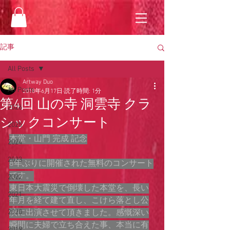
記事
All Posts
Artway Duo
All Posts
2018年6月17日
読了時間: 1分
第4回 山の寺 洞雲寺 クラ
2026
シックコンサート
2025
本堂・山門 完成 記念
2024
2023
8年ぶりに開催された無料のコンサート
です。
2022
東日本大震災で倒壊した本堂を、長い
2021
年月を経て建て直し、こけら落とし公
2020
演に出演させて頂きました。感慨深い
瞬間に夫婦で立ち合えた事、本当に有
2019