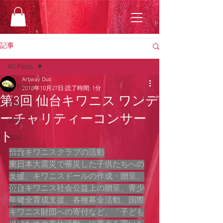
記事
All Posts
Artway Duo
All Posts
2018年10月27日
読了時間: 1分
第3回 仙台キワニス ワンデ
2026
ーチャリティーコンサー
2025
ト
2024
仙台キワニスクラブの活動
2023
東日本大震災で罹災した子供たちへの
2022
支援、キワニスドールの作成・贈呈、
仙台キワニス社会公益上の贈呈、青少
2021
年健全育成支援、各種募金活動、国際
2020
キワニス財団への寄付など、「子ども
2019