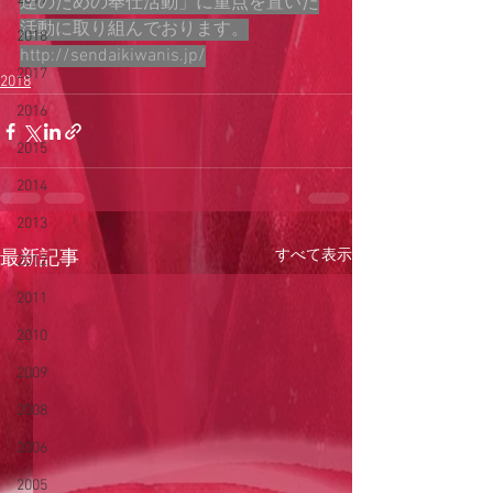
達のための奉仕活動」に重点を置いた
活動に取り組んでおります。
2018
http://sendaikiwanis.jp/
2017
2018
2016
2015
2014
2013
すべて表示
最新記事
2012
2011
2010
2009
2008
2006
2005