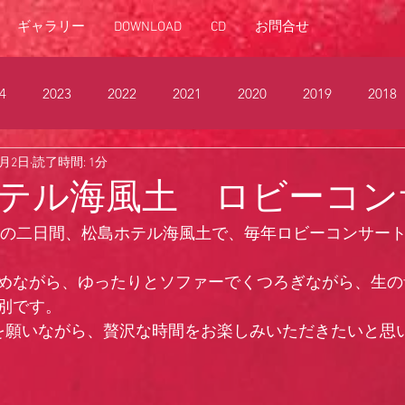
ギャラリー
DOWNLOAD
CD
お問合せ
4
2023
2022
2021
2020
2019
2018
1月2日
読了時間: 1分
012
2011
2010
2009
2008
2006
200
テル海風土 ロビーコン
2日の二日間、松島ホテル海風土で、毎年ロビーコンサー
めながら、ゆったりとソファーでくつろぎながら、生の
別です。
を願いながら、贅沢な時間をお楽しみいただきたいと思