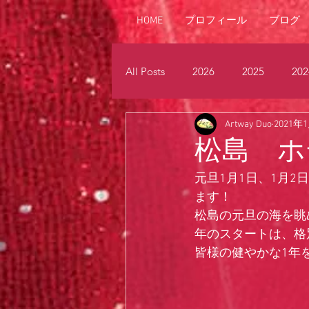
HOME
プロフィール
ブログ
All Posts
2026
2025
202
Artway Duo
2021年
2015
2014
2013
2
松島 ホ
元旦1月1日、1月
ます！
松島の元旦の海を眺
年のスタートは、格
皆様の健やかな1年