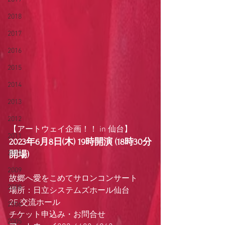
2018
2017
2016
2015
2014
2013
2012
【アートウェイ企画！！ in 仙台】
2011
2023年6月8日(木) 19時開演 (18時30分
2010
開場)
2009
故郷へ愛をこめてサロンコンサート
2008
場所：日立システムズホール仙台
2F 交流ホール
2006
チケット申込み・お問合せ
2005