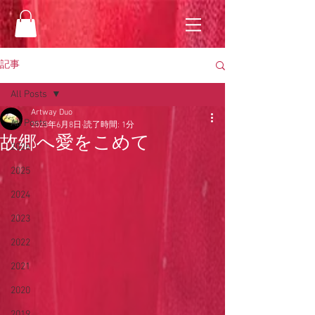
記事
All Posts
Artway Duo
All Posts
2023年6月8日
読了時間: 1分
故郷へ愛をこめて
2026
2025
2024
2023
2022
2021
2020
2019