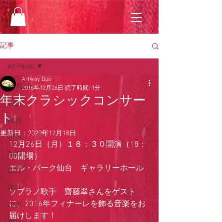
記事
All Posts
Artway Duo
All Posts
2016年12月26日
読了時間: 1分
年末クラシックコンサー
2026
ト
2025
更新日：
2020年12月18日
2024
12月26日（月）１８：３０開演（18：
2023
00開場）
エル・パーク仙台　ギャラリーホール
2022
2021
ソプラノ歌手　齋藤翠さんをゲスト
に、2016年フィナーレを飾る音楽をお
2020
届けします！
2019