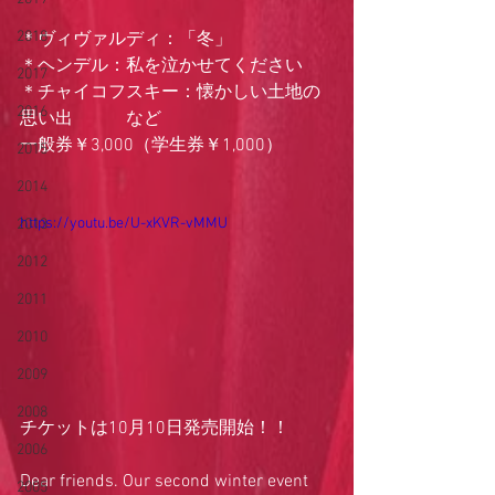
2018
＊ヴィヴァルディ：「冬」
＊ヘンデル：私を泣かせてください
2017
＊チャイコフスキー：懐かしい土地の
2016
思い出　　　など
一般券￥3,000（学生券￥1,000）
2015
2014
https://youtu.be/U-xKVR-vMMU
2013
2012
2011
2010
2009
2008
チケットは10月10日発売開始！！
2006
Dear friends. Our second winter event 
2005