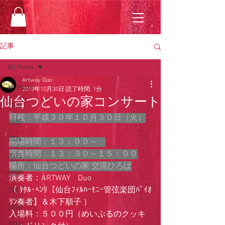
記事
All Posts
Artway Duo
All Posts
2018年10月30日
読了時間: 1分
仙台つどいの家コンサート
2026
日程：平成３０年１０月３０日（火）
2025
2024
開場時間：１３：００～　
演奏時間：１３：３０～１５：００
2023
場所：仙台つどいの家 交流ひろば
2022
演奏者：ARTWAY　Duo
（ ﾀﾀﾙ･ﾍﾝﾘ【仙台ﾌｨﾙﾊｰﾓﾆｰ管弦楽団ﾊﾞｲｵ
2021
ﾘﾝ奏者】＆木下順子 ）
2020
入場料：５００円（めいぷるのクッキ
2019