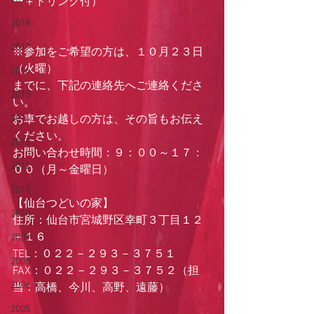
ー＋ドリンク付）
2018
2017
※参加をご希望の方は、１０月２３日
（火曜）
2016
までに、下記の連絡先へご連絡くださ
2015
い。
2014
お車でお越しの方は、その旨もお伝え
ください。
2013
お問い合わせ時間：９：００～１７：
2012
００（月～金曜日）
2011
【仙台つどいの家】
2010
住所：仙台市宮城野区幸町３丁目１２
－１６
2009
TEL：０２２－２９３－３７５１
2008
FAX：０２２－２９３－３７５２（担
2006
当：高橋、今川、高野、遠藤）
2005