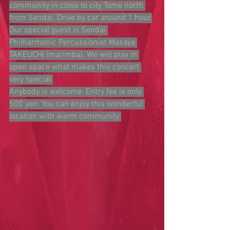
community in close to city Tome north 
from Sendai. Drive by car around 1 hour.
Our special guest is Sendai 
Philharmonic Percussionist Masaya 
TAKEUCHI (marimba). We will play in 
open space what makes this concert 
very special.
Anybody is welcome. Entry fee is only 
500 yen. You can enjoy this wonderful 
location with warm community.