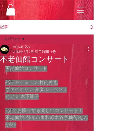
記事
All Posts
Artway Duo
All Posts
2013年7月7日
読了時間: 1分
不老仙館コンサート
2026
不老仙館コンサート
2025
2024
パーカッション:竹内将也
ヴァイオリン:タタル・ヘンリ
2023
ピアノ:木下順子
2022
3人でお贈りする楽しいコンサート！
2021
不老仙館: 登米市東和町米谷字秈荷(ぜん
2020
か)65
2019