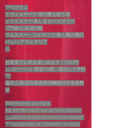
プログラム
2018
ドヴォルザーク:母が教え給う歌
2017
クライスラー:美しきローズマリー
成田為三:浜辺の歌
2016
リムスキー・コルサコフ:熊ん蜂の飛行
2015
バッハ:アヴェマリア
2014
他
2013
お茶室でお茶を楽しめます！(500円)
2012
12:00〜15:00 (限定50席、電話にて予約
可)
2011
協力:三彩流煎茶道岩渕幽精社中米谷教
2010
室
2009
Dear Friends and Fans.
2008
We "ARTWAY DUO"will perform popular 
2006
classics at wonderful historical location 
"Furou Senkan" at "Tomecho" for local 
2005